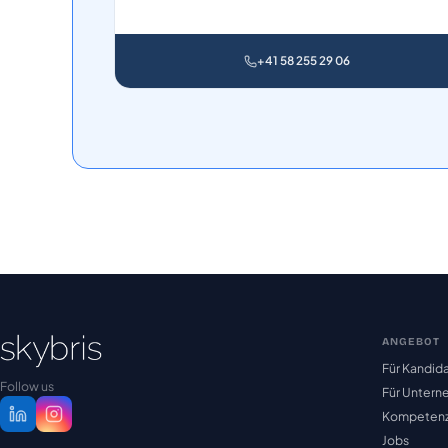
+41 58 255 29 06
ANGEBOT
Für Kandid
Follow us
Für Unter
Kompetenz
Jobs