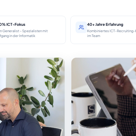
0% ICT-Fokus
40+ Jahre Erfahrung
n Generalist – Spezialisten mit
Kombiniertes ICT-Recruitin
fgang in der Informatik
im Team