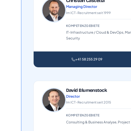
Christian Cascetta
Managing Director
Im ICT-Recruitment seit 1999
KOMPETENZGEBIETE
IT-Infrastructure / Cloud & DevOps, Ma
Security
+41 58 255 29 09
David Blumenstock
Director
Im ICT-Recruitment seit 2015
KOMPETENZGEBIETE
Consulting & Business Analyse, Projec