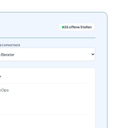
26
offene Stellen
ECHPARTNER
r
DevOps