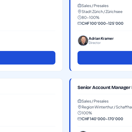
Sales / Presales
Stadt Zürich / Zürichsee
80-100%
CHF 100'000–125'000
Adrian Kramer
Director
Senior Account Manager
Sales / Presales
Region Winterthur / Schaffh
100%
CHF 140'000–170'000