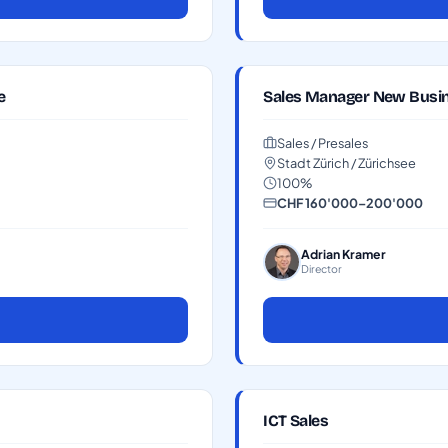
e
Sales Manager New Busi
Sales / Presales
Stadt Zürich / Zürichsee
100%
CHF 160'000–200'000
Adrian Kramer
Director
ICT Sales