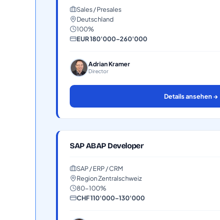
Sales / Presales
Deutschland
100%
EUR 180'000–260'000
Adrian Kramer
Director
Details ansehen →
SAP ABAP Developer
SAP / ERP / CRM
Region Zentralschweiz
80-100%
CHF 110'000–130'000