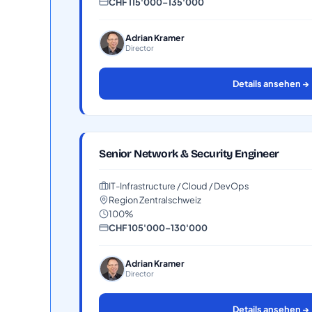
CHF 115'000–135'000
Adrian Kramer
Director
Details ansehen →
Senior Network & Security Engineer
IT-Infrastructure / Cloud / DevOps
Region Zentralschweiz
100%
CHF 105'000–130'000
Adrian Kramer
Director
Details ansehen →