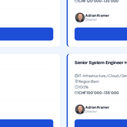
CHF 120'000–135'000
Adrian Kramer
Director
Senior System Engineer H
IT-Infrastructure / Cloud / 
Region Bern
100%
CHF 100'000–135'000
Adrian Kramer
Director