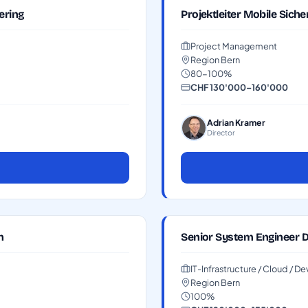
ering
Projektleiter Mobile Sic
Project Management
Region Bern
80-100%
CHF 130'000–160'000
Adrian Kramer
Director
n
Senior System Engineer 
IT-Infrastructure / Cloud / 
Region Bern
100%