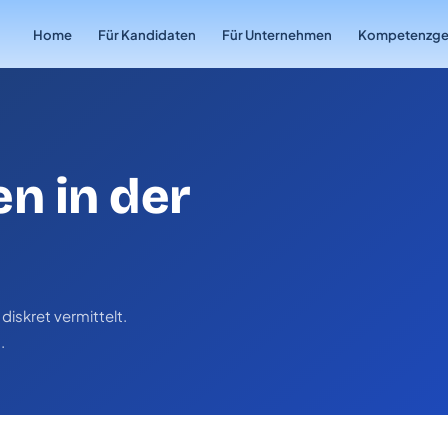
Home
Für Kandidaten
Für Unternehmen
Kompetenzge
en in der
diskret vermittelt.
.