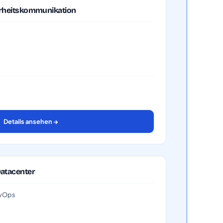
herheitskommunikation
Details ansehen →
Datacenter
DevOps