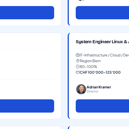
System Engineer Linux &
IT-Infrastructure / Cloud / 
Region Bern
80-100%
CHF 100'000–125'000
Adrian Kramer
Director